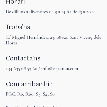
Horari
De dilluns a divendres de 9 a 14 h i de 15 a 20 h
Troba’ns
C/ Miguel Hernández, 23, 08620 Sant Vicenç dels
Horts
Contacta’ns
+34 635 68 53 60 / info@espainuu.com
Com arribar-hi?
FGC: R6, R60, S3, S4, S8